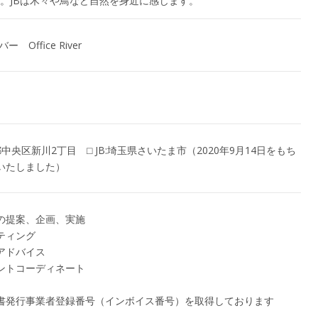
。JBは木々や鳥など自然を身近に感じます。
 Office River
京都中央区新川2丁目 ⬜︎ JB:埼玉県さいたま市（2020年9月14日をもち
いたしました）
の提案、企画、実施
ティング
アドバイス
ントコーディネート
書発行事業者登録番号（インボイス番号）を取得しております