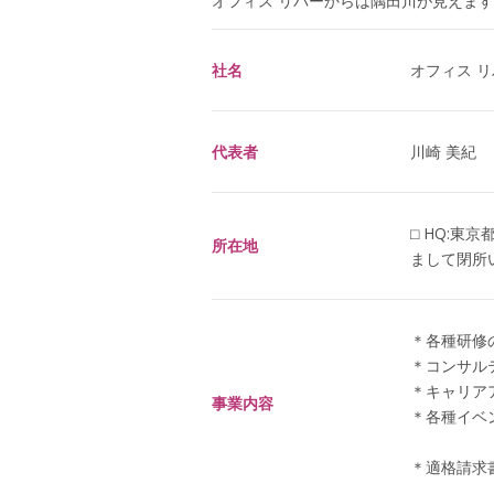
オフィス リバーからは隅田川が見えます
社名
オフィス リバー
代表者
川崎 美紀
⬜︎ HQ:東
所在地
まして閉所
＊各種研修
＊コンサル
＊キャリア
事業内容
＊各種イベ
＊適格請求