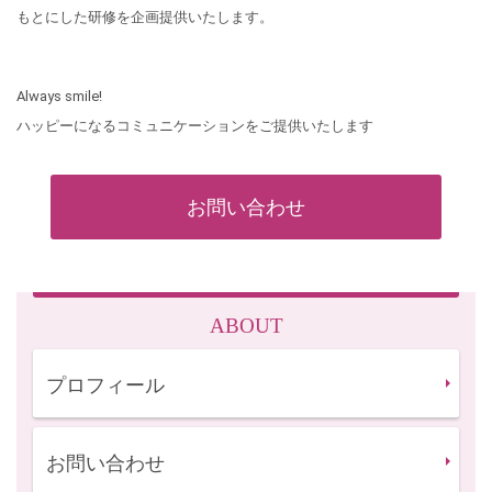
2022.04.26
もとにした研修を企画提供いたします。
『GW休業のお知らせ』2022年4月29日（祝）から5月9日
（月）まで休業させていただきます。5月10日（火）から通
常業務でございます。ご不便おかけいたしますが、ご理解賜
Always smile!
りますようお願い申し上げます。
ハッピーになるコミュニケーションをご提供いたします
2022.03.03
【Webでコラム】第10回 あなたを映す鏡を磨く が公開さ
れています。身だしなみは第一印象を左右しますし、第一印
お問い合わせ
象はその後もずっと続く、いわゆる「その人」そのもので
す。悪いよりも良い方がいいですね。ちょっと意識すれば断
然変わる人は多いと感じます。 お手数ですが、ビルポの無料
の会員登録をしてご覧ください。
ABOUT
2022.02.02
【webでコラム】第9回 ポストが人を育て、人を潰す が公
プロフィール
開されています。男女雇用機会均等法が施行されたのは
1986（昭和61）年ですから、すでに30年以上経ちました。ゆ
っくりですが変わってきている感じはあります。もっとも変
お問い合わせ
わらなけれならないのは、法律ではなく「意識」ですね。ジ
ェンダーフリーとかジェンダーレスなど新しい言葉が生まれ