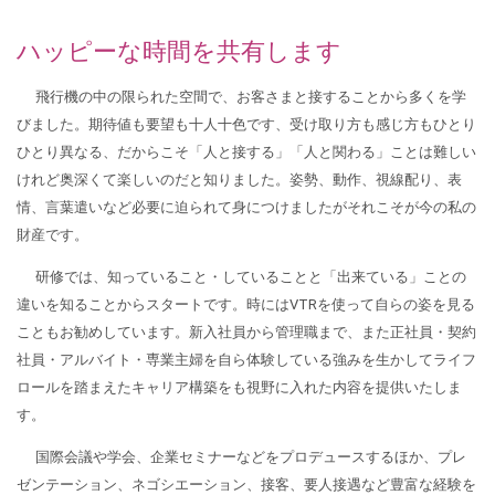
2023.08.08
『夏季休業のお知らせ』2023年8月11日金曜日・山の日から
ハッピーな時間を共有します
夏季休業いたします。21日月曜日より通常通りでございま
す。ご不便おかけいたしますが、どうぞよろしくお願い申し
飛行機の中の限られた空間で、お客さまと接することから多くを学
上げます。
びました。期待値も要望も十人十色です、受け取り方も感じ方もひとり
ひとり異なる、だからこそ「人と接する」「人と関わる」ことは難しい
2022.09.04
けれど奥深くて楽しいのだと知りました。姿勢、動作、視線配り、表
【大学OG会】11月開催予定の桜楓会中央支部 新入会員歓迎
情、言葉遣いなど必要に迫られて身につけましたがそれこそが今の私の
会で、ビジネスマナーミニセミナーのご依頼がありました。
「他では聞けないビジネスマナー?！」（仮題）と題して名刺
財産です。
交換などのワンポイントアドバイスも行う予定です。今更誰
研修では、知っていること・していることと「出来ている」ことの
にも聞けないと思っていることなどにもお答えしようと思っ
違いを知ることからスタートです。時には
VTR
を使って自らの姿を見る
ております。
こともお勧めしています。新入社員から管理職まで、また正社員・契約
2022.07.20
社員・アルバイト・専業主婦を自ら体験している強みを生かしてライフ
『夏季休業のお知らせ』2022年7月29日金曜日から8月11日
ロールを踏まえたキャリア構築をも視野に入れた内容を提供いたしま
木曜日・山の日まで休業させていただきます。12日金曜日か
す。
ら通常営業いたします。ご不便おかけいたしますが、何卒よ
ろしくお願い申し上げます。
国際会議や学会、企業セミナーなどをプロデュースするほか、プレ
ゼンテーション、ネゴシエーション、接客、要人接遇など豊富な経験を