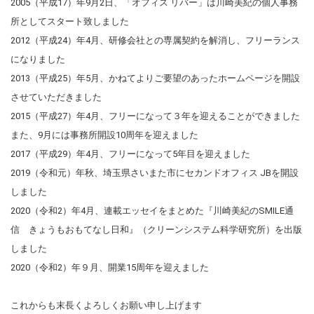
2005（平成17）年9月2日、「オフィス リバー」は川崎美紀の個人事務
所としてスタート致しました
2024.11.28
2012（平成24）年4月、研修会社との専属契約を解消し、フリーランス
『年末年始休業のお知らせ』 2024（令和６）年12月28日土
になりました
曜日から2025（令和７）年1月5日日曜日まで休業いたしま
す。新年は6日月曜日から開始いたします。新しい年もどうぞ
2013（平成25）年5月、かねてよりご要望のあったホームページを開設
よろしくお願い申し上げます。
させていただきました
2015（平成27）年4月、フリーになって３年を迎えることができました
2024.10.10
また、9月には事務所開設10周年を迎えました
昨年、116コーチング＆パートナーズ様と業務契約をしまし
た。新たなお客様との出会いに感謝しております。 こちらか
2017（平成29）年4月、フリーになって5年目を迎えました
らのご依頼もお受けしております。また、コーチングなどの
2019（令和元）年秋、埼玉県さいまた市にセカンドオフィス JBを開設
ご依頼も承ることができるようになりました。コーチやファ
しました
シリテーターをご紹介させていただきます。ぜひご活用くだ
2020（令和2）年4月、連載エッセイをまとめた『川崎美紀のSMILE通
さい。
信 きょうもおもてなし日和』（クリーンシステム科学研究所）を出版
2024.10.09
しました
ホームページの更新が滞っておりました。 手が回らなかっ
2020（令和2）年９月、開業15周年を迎えました
た！、また心新たに発信してまいります。どうぞよろしくお
願い申し上げます。
これからも末長くよろしくお願い申し上げます